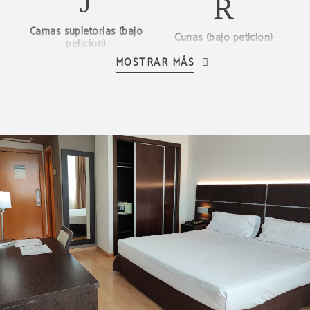
Camas supletorias (bajo
Cunas (bajo petición)
petición)
MOSTRAR MÁS
Escritorio
Minibar
Secador de pelo
Teléfono
TV LCD
Baño privado